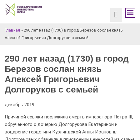
Вы здесь
Главная
» 290 лет назад (1730) в город Березов сослан князь
Алексей Григорьевич Долгоруков с семьей
290 лет назад (1730) в город
Березов сослан князь
Алексей Григорьевич
Долгоруков с семьей
декабрь 2019
Причиной ссылки послужила смерть императора Петра III,
обрученного с дочерью Долгорукова Екатериной и
воцарение герцогини Курляндской Анны Иоановны.
Долгоруковых обвинили в присвоении ценностей из казны,