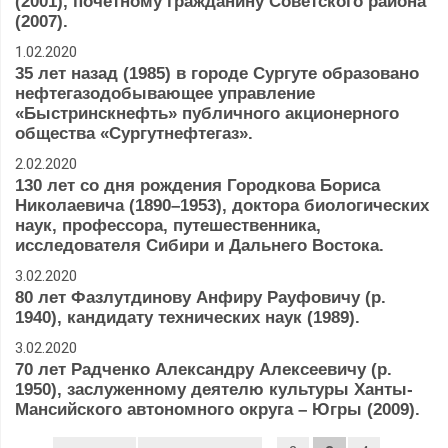
(2001), почетному гражданину Советского района
(2007).
1.02.2020
35 лет назад (1985) в городе Сургуте образовано
нефтегазодобывающее управление
«Быстринскнефть» публичного акционерного
общества «Сургутнефтегаз».
2.02.2020
130 лет со дня рождения Городкова Бориса
Николаевича (1890–1953), доктора биологических
наук, профессора, путешественника,
исследователя Сибири и Дальнего Востока.
3.02.2020
80 лет Фазлутдинову Анфиру Рауфовичу (р.
1940), кандидату технических наук (1989).
3.02.2020
70 лет Радченко Александру Алексеевичу (р.
1950), заслуженному деятелю культуры Ханты-
Мансийского автономного округа – Югры (2009).
Страницы