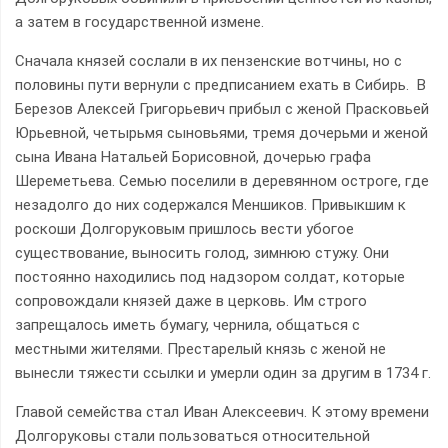
а затем в государственной измене.
Сначала князей сослали в их пензенские вотчины, но с
половины пути вернули с предписанием ехать в Сибирь. В
Березов Алексей Григорьевич прибыл с женой Прасковьей
Юрьевной, четырьмя сыновьями, тремя дочерьми и женой
сына Ивана Натальей Борисовной, дочерью графа
Шереметьева. Семью поселили в деревянном остроге, где
незадолго до них содержался Меншиков. Привыкшим к
роскоши Долгоруковым пришлось вести убогое
существование, выносить голод, зимнюю стужу. Они
постоянно находились под надзором солдат, которые
сопровождали князей даже в церковь. Им строго
запрещалось иметь бумагу, чернила, общаться с
местными жителями. Престарелый князь с женой не
вынесли тяжести ссылки и умерли один за другим в 1734 г.
Главой семейства стал Иван Алексеевич. К этому времени
Долгоруковы стали пользоваться относительной