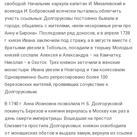
свободой. Начальник караула капитан И. Михалевский и
воевода И. Бобровский всячески пытались облегчить
участь ссыльных. Долгоруковы постоянно бывали в
городе, общались с жителями, «вели нескромные речи про
Анну и Бирона». Последовал ряд доносов, и в апреле 1738
г. князя Ивана заключили под стражу, а в августе вместе с
братьями увезли в Тобольск, посадили в тюрьму. Молодых
князей сослали: Алексея и Александра – на Камчатку,
Николая – в Охотск. Трех княжон заточили в женские
монастыри. Ивана увезли в Новгород и там колесовали.
Одновременно было репрессировано более 100
березовских жителей, проявивших сочувствие к
Долгоруковым.
В 1740 г. Анна Иоановна позволила Н. Б. Долгоруковой
покинуть Березов и княгиня вернулась в Москву как раз в
день смерти императрицы. Вошедшая на престол
Елизавета простила Долгоруковых: княжон освободила
от монашеских обетов и выдала замуж, вернула из ссылки