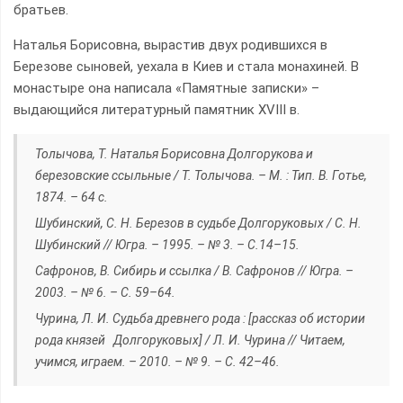
братьев.
Наталья Борисовна, вырастив двух родившихся в
Березове сыновей, уехала в Киев и стала монахиней. В
монастыре она написала «Памятные записки» –
выдающийся литературный памятник XVIII в.
Толычова, Т. Наталья Борисовна Долгорукова и
березовские ссыльные / Т. Толычова. – М. : Тип. В. Готье,
1874. – 64 с.
Шубинский, С. Н. Березов в судьбе Долгоруковых / С. Н.
Шубинский // Югра. – 1995. – № 3. – С.14–15.
Сафронов, В. Сибирь и ссылка / В. Сафронов // Югра. –
2003. – № 6. – С. 59–64.
Чурина, Л. И. Судьба древнего рода : [рассказ об истории
рода князей Долгоруковых] / Л. И. Чурина // Читаем,
учимся, играем. – 2010. – № 9. – С. 42–46.