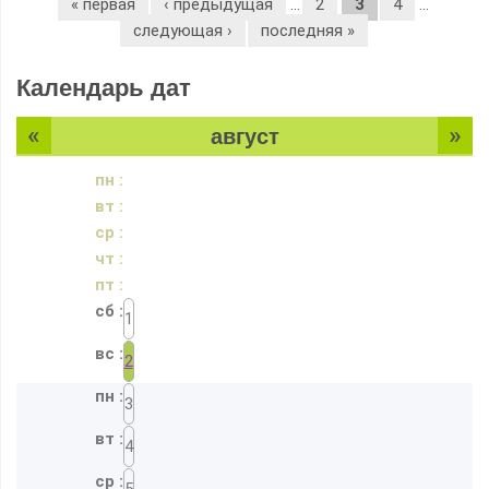
« первая
‹ предыдущая
…
2
3
4
…
следующая ›
последняя »
Календарь дат
«
»
август
1
2
3
4
5